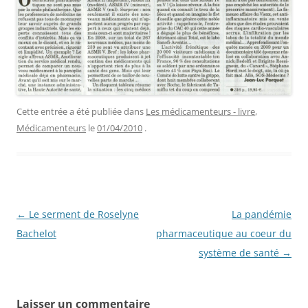
Cette entrée a été publiée dans
Les médicamenteurs - livre
,
Médicamenteurs
le
01/04/2010
.
Navigation
←
Le serment de Roselyne
La pandémie
des
Bachelot
pharmaceutique au coeur du
articles
système de santé
→
Laisser un commentaire